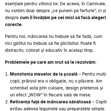
esențiale pentru viitorul lor. De aceea, în Carnivale,
nu vorbim doar despre „ce punem pe farfurie”, ci și
despre
cum îi învă
ț
ă
m pe cei mici s
ă
fac
ă
alegeri
corecte
.
Pentru noi, mâncarea nu trebuie să fie fadă, cum
nici gătitul nu trebuie să fie plictisitor. Poate fi
distractiv, colorat și educativ în același timp.
Problemele pe care am vrut să le rezolvăm
:
Monotonia meselor de la
școală
– Pentru mulți
copii, prânzul era o obligație, nu o plăcere. Am
schimbat asta prin culoare, design prietenos și
un efect „WOW” în fiecare sală de mese.
Reticen
ț
a fa
ț
ă
de m
â
ncarea s
ă
n
ă
toas
ă
– Copiii
evitau adesea legumele sau preparatele simple.