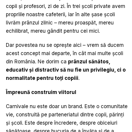
copii și profesori, zi de zi. În trei școli private avem
propriile noastre cafeterii, iar în alte șase școli
livrăm prânzul zilnic – mereu proaspăt, mereu
echilibrat, mereu gândit pentru cei mici.
Dar povestea nu se oprește aici – vrem să ducem
acest concept mai departe, în cât mai multe școli
din România. Ne dorim ca
prânzul sănătos,
educativ
ș
i distractiv s
ă
nu fie un privilegiu, ci o
normalitate pentru to
ț
i copiii
.
Împreună construim viitorul
Carnivale nu este doar un brand. Este o comunitate
vie, construită pe parteneriatul dintre copii, părinți
și școli. Este despre încredere, despre obiceiuri
sănătoase, despre bucuria de a învăța și de a