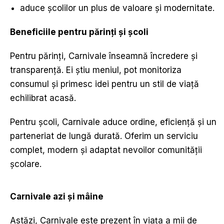
aduce școlilor un plus de valoare și modernitate.
Beneficiile pentru părin
ț
i
ș
i
ș
coli
Pentru părinți, Carnivale înseamnă încredere și
transparență. Ei știu meniul, pot monitoriza
consumul și primesc idei pentru un stil de viață
echilibrat acasă.
Pentru școli, Carnivale aduce ordine, eficiență și un
parteneriat de lungă durată. Oferim un serviciu
complet, modern și adaptat nevoilor comunității
școlare.
Carnivale azi
ș
i m
â
ine
Astăzi, Carnivale este prezent în viața a mii de