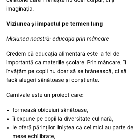
călătorie care hrănește nu doar corpul, ci și
imaginația.
Viziunea
ș
i impactul pe termen lung
Misiunea noastră: educa
ț
ia prin m
â
ncare
Credem că educația alimentară este la fel de
importantă ca materiile școlare. Prin mâncare, îi
învățăm pe copii nu doar să se hrănească, ci să
facă alegeri sănătoase și conștiente.
Carnivale este un proiect care:
formează obiceiuri sănătoase,
îi expune pe copii la diversitate culinară,
le oferă părinților liniștea că cei mici au parte de
mese echilibrate,