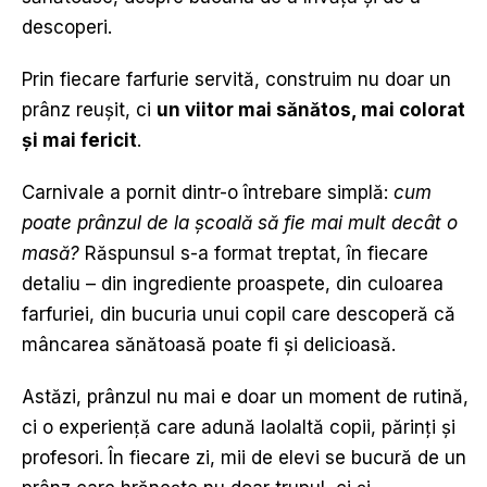
descoperi.
Prin fiecare farfurie servită, construim nu doar un
prânz reușit, ci
un viitor mai sănătos, mai colorat
ș
i mai fericit
.
Carnivale a pornit dintr-o întrebare simplă:
cum
poate prânzul de la
ș
coal
ă
s
ă
fie mai mult dec
â
t o
mas
ă
?
Răspunsul s-a format treptat, în fiecare
detaliu – din ingrediente proaspete, din culoarea
farfuriei, din bucuria unui copil care descoperă că
mâncarea sănătoasă poate fi și delicioasă.
Astăzi, prânzul nu mai e doar un moment de rutină,
ci o experiență care adună laolaltă copii, părinți și
profesori. În fiecare zi, mii de elevi se bucură de un