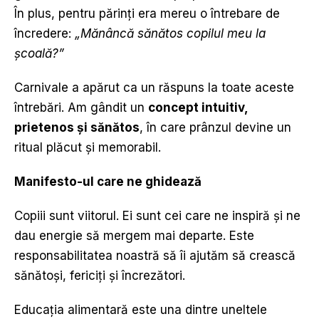
În plus, pentru părinți era mereu o întrebare de
încredere:
„Mănâncă sănătos copilul meu la
ș
coal
ă
?
”
Carnivale a apărut ca un răspuns la toate aceste
întrebări. Am gândit un
concept intuitiv,
prietenos
ș
i s
ă
n
ă
tos
, în care prânzul devine un
ritual plăcut și memorabil.
Manifesto-ul care ne ghidează
Copiii sunt viitorul. Ei sunt cei care ne inspiră și ne
dau energie să mergem mai departe. Este
responsabilitatea noastră să îi ajutăm să crească
sănătoși, fericiți și încrezători.
Educația alimentară este una dintre uneltele