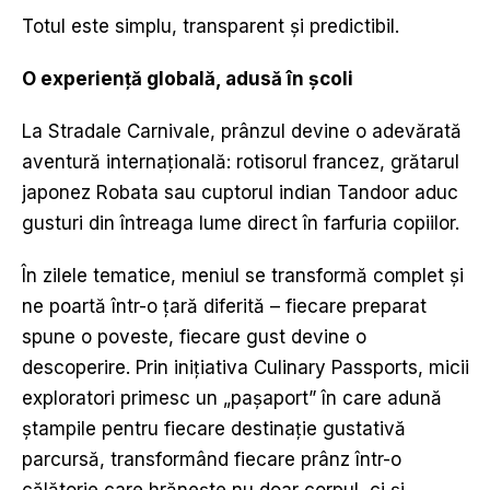
Totul este simplu, transparent și predictibil.
O experien
ț
ă
global
ă
, adus
ă
î
n
ș
coli
La Stradale Carnivale, prânzul devine o adevărată
aventură internațională: rotisorul francez, grătarul
japonez Robata sau cuptorul indian Tandoor aduc
gusturi din întreaga lume direct în farfuria copiilor.
În zilele tematice, meniul se transformă complet și
ne poartă într-o țară diferită – fiecare preparat
spune o poveste, fiecare gust devine o
descoperire. Prin inițiativa Culinary Passports, micii
exploratori primesc un „pașaport” în care adună
ștampile pentru fiecare destinație gustativă
parcursă, transformând fiecare prânz într-o