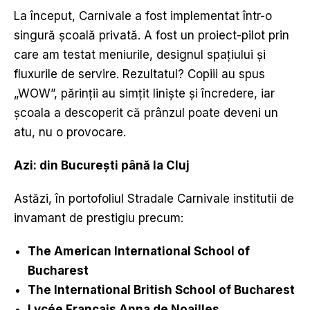
La început, Carnivale a fost implementat într-o
singură școală privată. A fost un proiect-pilot prin
care am testat meniurile, designul spațiului și
fluxurile de servire. Rezultatul? Copiii au spus
„WOW”, părinții au simțit liniște și încredere, iar
școala a descoperit că prânzul poate deveni un
atu, nu o provocare.
Azi: din Bucure
ș
ti p
â
n
ă
la Cluj
Astăzi, în portofoliul Stradale Carnivale institutii de
invamant de prestigiu precum:
The American International School of
Bucharest
The International British School of Bucharest
Lycée Français Anna de Noailles