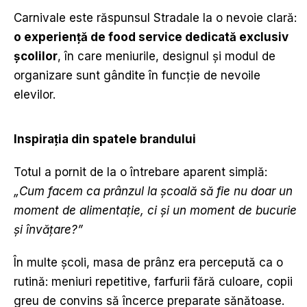
Carnivale este răspunsul Stradale la o nevoie clară:
o experien
ț
ă
de food service dedicat
ă
exclusiv
ș
colilor
, în care meniurile, designul și modul de
organizare sunt gândite în funcție de nevoile
elevilor.
Inspira
ț
ia din spatele brandului
Totul a pornit de la o întrebare aparent simplă:
„Cum facem ca prânzul la
ș
coal
ă
s
ă
fie nu doar un
moment de alimenta
ț
ie, ci
ș
i un moment de bucurie
ș
i
î
nv
ă
ț
are?
”
În multe școli, masa de prânz era percepută ca o
rutină: meniuri repetitive, farfurii fără culoare, copii
greu de convins să încerce preparate sănătoase.